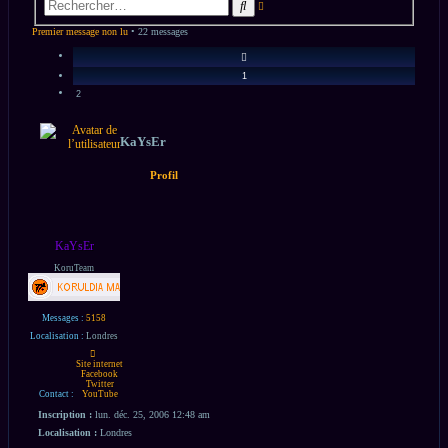
Rechercher
avancée
Premier message non lu
• 22 messages
Précédent
1
2
KaYsEr
Profil
KaYsEr
KoruTeam
Messages :
5158
Localisation :
Londres
Contacter
KaYsEr
Site internet
Facebook
Twitter
Contact :
YouTube
Inscription :
lun. déc. 25, 2006 12:48 am
Localisation :
Londres