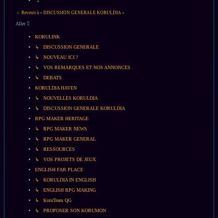
2
Revenir à « DISCUSSION GENERALE KORULDIA »
Aller
KORULINK
↳ DISCUSSION GENERALE
↳ NOUVEAU ICI ?
↳ VOS REMARQUES ET NOS ANNONCES
↳ DEBATS
KORULDIA HAVEN
↳ NOUVELLES KORULDIA
↳ DISCUSSION GENERALE KORULDIA
RPG MAKER HERITAGE
↳ RPG MAKER NEWS
↳ RPG MAKER GENERAL
↳ RESSOURCES
↳ VOS PROJETS DE JEUX
ENGLISH FAR PLACE
↳ KORULDIA IN ENGLISH
↳ ENGLISH RPG MAKING
↳ KoruTeam QG
↳ PROPOSER SON KORUMON