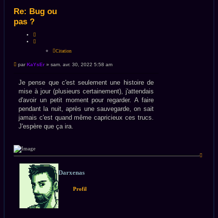
Re: Bug ou
pas ?
Citation
Citation
Message
par
KaYsEr
»
sam. avr. 30, 2022 5:58 am
non
lu
Je pense que c'est seulement une histoire de
mise à jour (plusieurs certainement), j'attendais
d'avoir un petit moment pour regarder. A faire
pendant la nuit, après une sauvegarde, on sait
jamais c'est quand même capricieux ces trucs.
J'espère que ça ira.
Haut
Darxenas
Profil