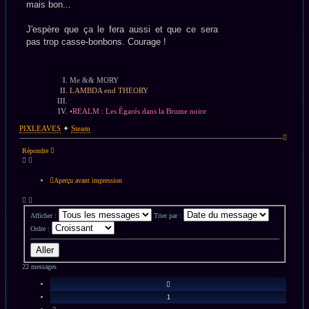
mais bon...
J'espère que ça le fera aussi et que ce sera
pas trop casse-bonbons. Courage !
Me && MORY
LAMBDA end THEORY
•REALM : Les Égarés dans la Brume noire
PIXLEAVES
✦
Steam
Haut
Répondre
Aperçu avant impression
Afficher :
Trier par :
Ordre :
22 messages
Précédent
1