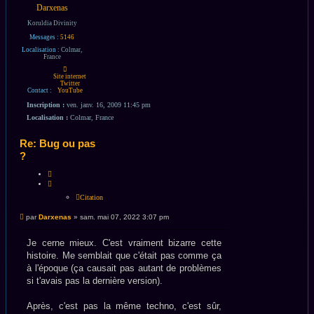
Darxenas
Koruldia Divinity
Messages :
5146
Localisation :
Colmar,
France
Contacter
Darxenas
Site internet
Twitter
Contact :
YouTube
Inscription :
ven. janv. 16, 2009 11:45 pm
Localisation :
Colmar, France
Re: Bug ou pas
?
Citation
Citation
Message
par
Darxenas
»
sam. mai 07, 2022 3:07 pm
non
lu
Je cerne mieux. C'est vraiment bizarre cette
histoire. Me semblait que c'était pas comme ça
à l'époque (ça causait pas autant de problèmes
si t'avais pas la dernière version).
Après, c'est pas la même techno, c'est sûr,